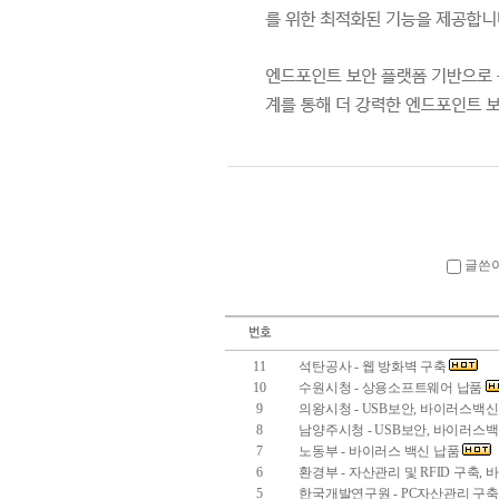
글쓴
11
석탄공사 - 웹 방화벽 구축
10
수원시청 - 상용소프트웨어 납품
9
의왕시청 - USB보안, 바이러스백
8
남양주시청 - USB보안, 바이러스
7
노동부 - 바이러스 백신 납품
6
환경부 - 자산관리 및 RFID 구축,
5
한국개발연구원 - PC자산관리 구