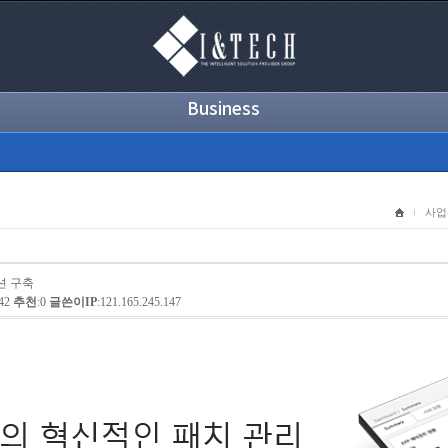
Business
사업
션 구축
142
추천
:0
글쓴이IP
:121.165.245.147