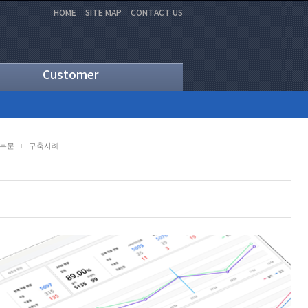
HOME
SITE MAP
CONTACT US
Customer
부문
구축사례